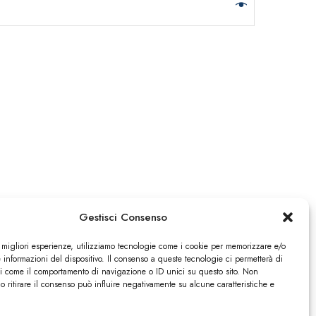
Gestisci Consenso
pri.it
e migliori esperienze, utilizziamo tecnologie come i cookie per memorizzare e/o
1704995
 informazioni del dispositivo. Il consenso a queste tecnologie ci permetterà di
glione, 79 – 80073 – Capri
ti come il comportamento di navigazione o ID unici su questo sito. Non
o ritirare il consenso può influire negativamente su alcune caratteristiche e