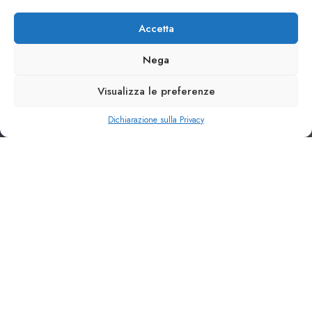
Accetta
Nega
Visualizza le preferenze
Dichiarazione sulla Privacy
PERFECT FINE DINE EXPERIENCES
EXPERIENCE EXQUISITE
CUISINE AT THE
RESTAURANT