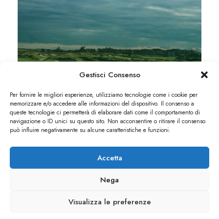
Gestisci Consenso
Per fornire le migliori esperienze, utilizziamo tecnologie come i cookie per
NATURE & WILD
memorizzare e/o accedere alle informazioni del dispositivo. Il consenso a
queste tecnologie ci permetterà di elaborare dati come il comportamento di
SUMMER ACTIVITIES
navigazione o ID unici su questo sito. Non acconsentire o ritirare il consenso
può influire negativamente su alcune caratteristiche e funzioni.
Aenean commodo ligula eget dolor. Lorem ipsum
dolor sit amet.
Accetta
Nega
Visualizza le preferenze